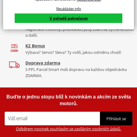
Více než 30 let zkušeností
Neukládat info
Za řídítky motorek, v servisu i prodeji moto vybavení
V pohodě pokračovat
Nadstandardní služby
Registrace motorky, předváděcí jízdy zdarma, výměna zboží
a další.
K2 Bonus
Výbava? Servis? Sleva? Ty volíš, jakou odměnu chceš!
Doprava zdarma
S PPL Parcel Smart máš dopravu na každou objednávku
ZDARMA.
Buďte o jednu stopu blíž k novinkám a akcím ze světa
motorů.
Přihlásit se
Odběrem novinek souhlasím se zasíláním osobních údajů.