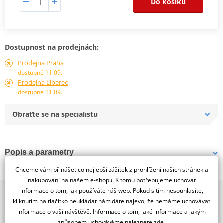
Do košíku
Dostupnost na prodejnách:
Prodejna Praha
dostupné 11.09.
Prodejna Liberec
dostupné 11.09.
Obraťte se na specialistu
Popis a parametry
Jsme autorizovaný
Chceme vám přinášet co nejlepší zážitek z prohlížení našich stránek a
dealer značky EBC
nakupování na našem e-shopu. K tomu potřebujeme uchovat
informace o tom, jak používáte náš web. Pokud s tím nesouhlasíte,
2x multibrand showroom
Brzdový kotouč EBC z nerezové oceli, navržený pro maximální
kliknutím na tlačítko neukládat nám dáte najevo, že nemáme uchovávat
9 značek motocyklů, servis, oblečení, doplňky i náhradní
brzdný výkon a spolehlivost, kompatibilní jako náhrada za
informace o vaší návštěvě. Informace o tom, jaké informace a jakým
díly, to vše v Praze a Liberci
originální kotouče.
způsobem uchováváme
naleznete zde
.