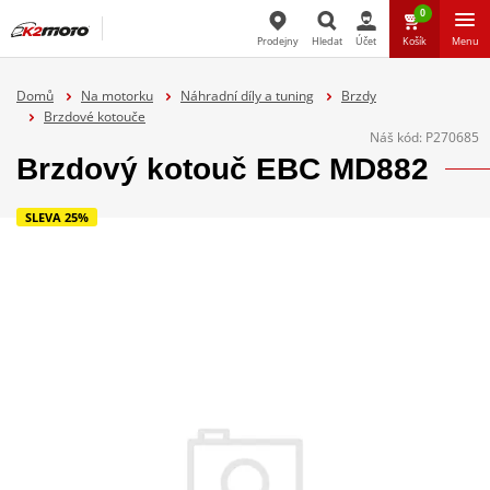
0
Prodejny
Hledat
Účet
Košík
Menu
Hledat
Domů
Na motorku
Náhradní díly a tuning
Brzdy
Brzdové kotouče
Náš kód:
P270685
Brzdový kotouč EBC MD882
SLEVA 25%