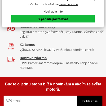
9 značek motocyklů, servis, oblečení, doplňky i náhradní
brzdný výkon a spolehlivost, kompatibilní jako náhrada za
způsobem uchováváme
naleznete zde
.
díly, to vše v Praze a Liberci
originální kotouče.
Neukládat info
Více než 30 let zkušeností
Za řídítky motorek, v servisu i prodeji moto vybavení
V pohodě pokračovat
Nadstandardní služby
Registrace motorky, předváděcí jízdy zdarma, výměna zboží
a další.
K2 Bonus
Výbava? Servis? Sleva? Ty volíš, jakou odměnu chceš!
Doprava zdarma
S PPL Parcel Smart máš dopravu na každou objednávku
ZDARMA.
Buďte o jednu stopu blíž k novinkám a akcím ze světa
motorů.
Přihlásit se