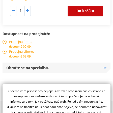
Do košíku
Dostupnost na prodejnách:
Prodejna Praha
dostupné 09.09.
Prodejna Liberec
dostupné 09.09.
Obraťte se na specialistu
Popis a parametry
Chceme vám přinášet co nejlepší zážitek z prohlížení našich stránek a
Jsme autorizovaný
nakupování na našem e-shopu. K tomu potřebujeme uchovat
dealer značky EBC
informace o tom, jak používáte náš web. Pokud s tím nesouhlasíte,
kliknutím na tlačítko neukládat nám dáte najevo, že nemáme uchovávat
2x multibrand showroom
Brzdový kotouč EBC z nerezové oceli, navržený pro maximální
informace o vaší návštěvě. Informace o tom, jaké informace a jakým