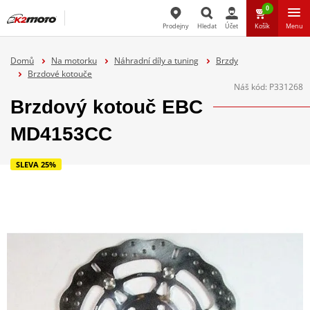
0
Prodejny
Hledat
Účet
Košík
Menu
Hledat
Domů
Na motorku
Náhradní díly a tuning
Brzdy
Brzdové kotouče
Náš kód:
P331268
Brzdový kotouč EBC
MD4153CC
SLEVA 25%