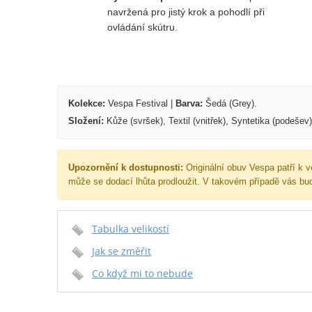
navržená pro jistý krok a pohodlí při
ovládání skútru.
Kolekce:
Vespa Festival |
Barva:
Šedá (Grey).
Složení:
Kůže (svršek), Textil (vnitřek), Syntetika (podešev)
Upozornění k dostupnosti:
Originální obuv Vespa patří k 
může se dodací lhůta prodloužit. V takovém případě vás bu
Tabulka velikostí
Jak se změřit
Co když mi to nebude