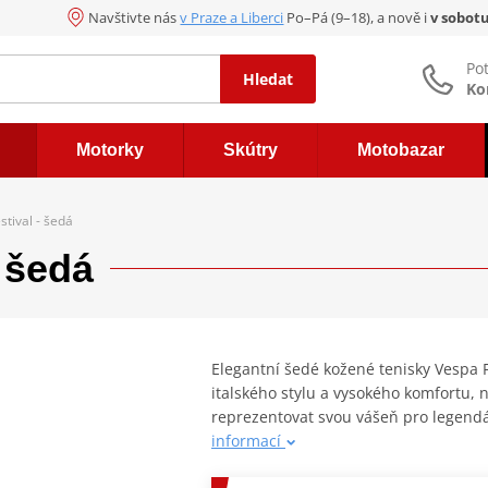
Navštivte nás
v Praze a Liberci
Po–Pá (9–18), a nově i
v sobot
Po
Hledat
Ko
Motorky
Skútry
Motobazar
stival - šedá
 šedá
Elegantní šedé kožené tenisky Vespa 
italského stylu a vysokého komfortu, n
reprezentovat svou vášeň pro legendá
informací