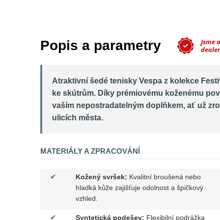
Jsme 
Popis a parametry
deale
Atraktivní šedé tenisky Vespa z kolekce Fes
ke skútrům. Díky prémiovému koženému pov
vaším nepostradatelným doplňkem, ať už zrov
ulicích města.
MATERIÁLY A ZPRACOVÁNÍ
✔
Kožený svršek:
Kvalitní broušená nebo
hladká kůže zajišťuje odolnost a špičkový
vzhled.
✔
Syntetická podešev:
Flexibilní podrážka