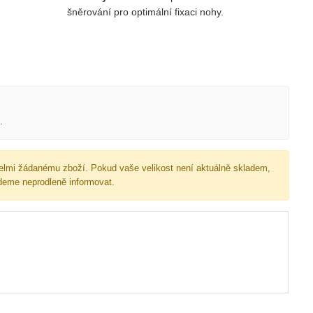
šněrování pro optimální fixaci nohy.
.
velmi žádanému zboží. Pokud vaše velikost není aktuálně skladem,
deme neprodleně informovat.