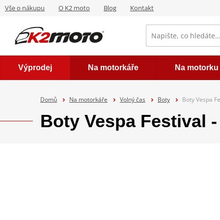
Vše o nákupu
O K2 moto
Blog
Kontakt
Výprodej
Na motorkáře
Na motorku
Domů
Na motorkáře
Volný čas
Boty
Boty Vespa Fe
Boty Vespa Festival -