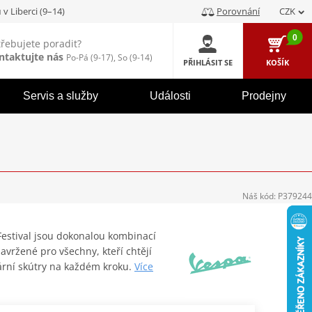
u
v Liberci (9–14)
Porovnání
CZK
0
třebujete poradit?
ntaktujte nás
Po-Pá (9-17), So (9-14)
PŘIHLÁSIT SE
KOŠÍK
Servis a služby
Události
Prodejny
Náš kód:
P379244
Festival jsou dokonalou kombinací
avržené pro všechny, kteří chtějí
rní skútry na každém kroku.
Více