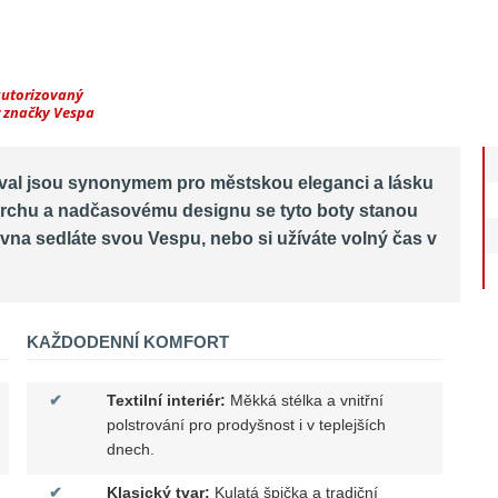
autorizovaný
r značky Vespa
tival jsou synonymem pro městskou eleganci a lásku
rchu a nadčasovému designu se tyto boty stanou
na sedláte svou Vespu, nebo si užíváte volný čas v
KAŽDODENNÍ KOMFORT
✔
Textilní interiér:
Měkká stélka a vnitřní
polstrování pro prodyšnost i v teplejších
dnech.
✔
Klasický tvar:
Kulatá špička a tradiční