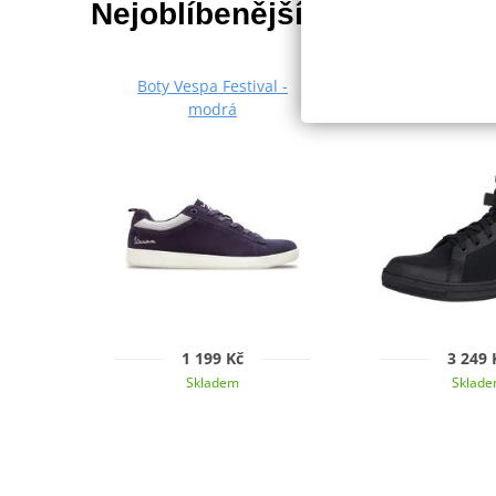
Nejoblíbenější kousky z ka
Boty Vespa Festival -
Klasické dáms
modrá
iXS STYLE X45
1 199 Kč
3 249 
Skladem
Sklad