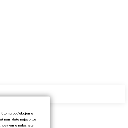
. K tomu potřebujeme
dat nám dáte najevo, že
 uchováváme
naleznete