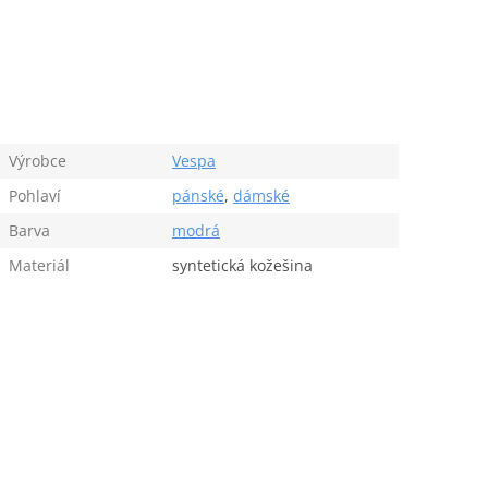
Výrobce
Vespa
Pohlaví
pánské
,
dámské
Barva
modrá
Materiál
syntetická kožešina