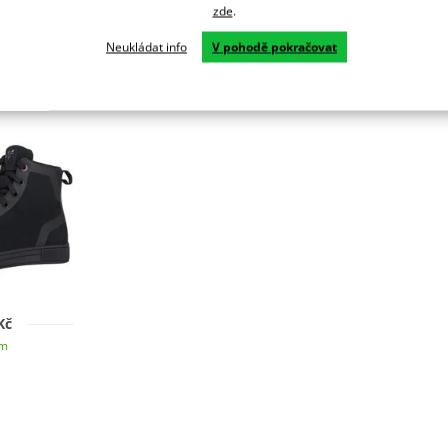
tegorie
zde
.
Neukládat info
V pohodě pokračovat
ké tenisky
033 černé
Kč
em