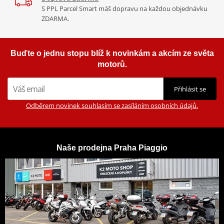
S PPL Parcel Smart máš dopravu na každou objednávku
ZDARMA.
Buďte o jednu stopu blíž k novinkám a akcím ze světa
motorů.
Přihlásit se
Odběrem novinek souhlasím se zasíláním osobních údajů.
Naše prodejna Praha Piaggio