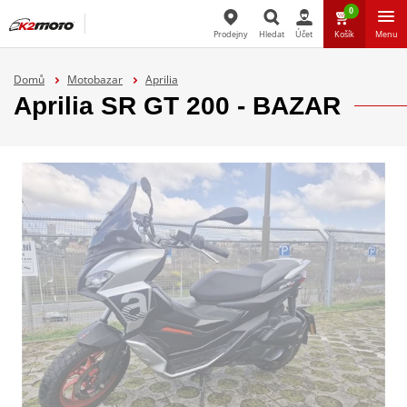
0
Prodejny
Hledat
Účet
Košík
Menu
Hledat
Domů
Motobazar
Aprilia
Aprilia SR GT 200 - BAZAR